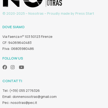
© 2020-2025 – Nosotras – Proudly made by
Press Start
DOVE SIAMO
Via Faenza n° 103 50123 Firenze
CF: 94069640483
P.iva: 06805980486
FOLLOW US
CONTATTI
Tel: (+39) 055 2776326
Email:
donnenosotras@gmail.com
Pec:
nosotras@pec.it