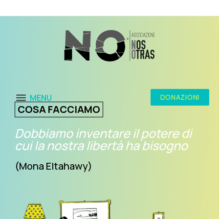
MENU
DONAZIONI
COSA FACCIAMO
Dobbiamo inventare il potere di
cui la nostra libertà ha bisogno
(Mona Eltahawy)