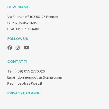
DOVE SIAMO
Via Faenza n° 103 50123 Firenze
CF: 94069640483
P.iva: 06805980486
FOLLOW US
CONTATTI
Tel: (+39) 055 2776326
Email:
donnenosotras@gmail.com
Pec:
nosotras@pec.it
PRIVACY E COOKIE