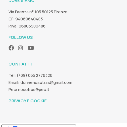
DOVE SIAMO
Via Faenza n° 103 50123 Firenze
CF: 94069640483
P.iva: 06805980486
FOLLOW US
CONTATTI
Tel: (+39) 055 2776326
Email:
donnenosotras@gmail.com
Pec:
nosotras@pec.it
PRIVACY E COOKIE