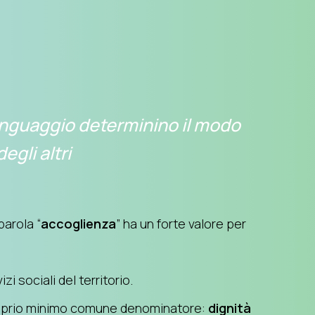
linguaggio determinino il modo
egli altri
parola “
accoglienza
” ha un forte valore per
i sociali del territorio.
l proprio minimo comune denominatore:
dignità