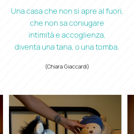
Una casa che non si apre al fuori,
che non sa coniugare
intimità e accoglienza,
diventa una tana, o una tomba.
(Chiara Giaccardi)