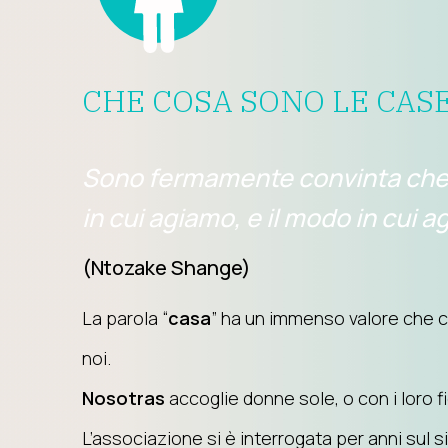
CHE COSA SONO LE CAS
Sono fermamente convinta che il
in cui agiamo, e il modo in cui a
(Ntozake Shange)
La parola “
casa
” ha un immenso valore che c
noi.
Nosotras
accoglie donne sole, o con i loro fig
L’associazione si è interrogata per anni sul