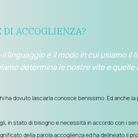
E DI ACCOGLIENZA?
 linguaggio e il modo in cui usiamo il 
giamo determina le nostre vite e quelle d
hi ha dovuto lasciarla conosce benissimo. Ed anche la 
li, in stato di bisogno e necessità in accordo con i serviz
 significato della parola accoglienza ed ha delineato i