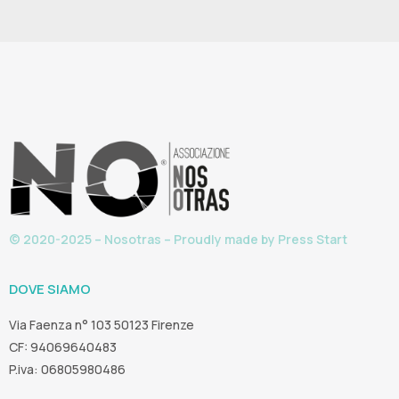
© 2020-2025 – Nosotras – Proudly made by
Press Start
DOVE SIAMO
Via Faenza n° 103 50123 Firenze
CF: 94069640483
P.iva: 06805980486