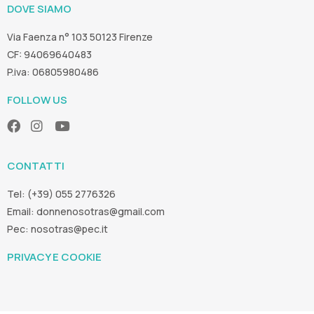
DOVE SIAMO
Via Faenza n° 103 50123 Firenze
CF: 94069640483
P.iva: 06805980486
FOLLOW US
CONTATTI
Tel: (+39) 055 2776326
Email:
donnenosotras@gmail.com
Pec:
nosotras@pec.it
PRIVACY E COOKIE