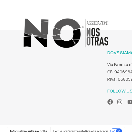
DOVE SIAM
Via Faenza n
CF: 940696
P.iva: 0680
FOLLOW U
Informativa sulla raccolta
Le tue preferenze relative alla privacy