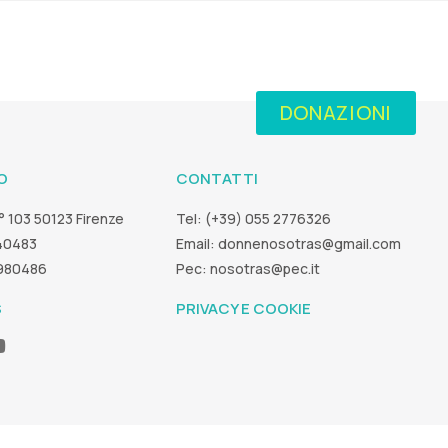
DONAZIONI
O
CONTATTI
° 103 50123 Firenze
Tel: (+39) 055 2776326
40483
Email:
donnenosotras@gmail.com
5980486
Pec:
nosotras@pec.it
S
PRIVACY E COOKIE