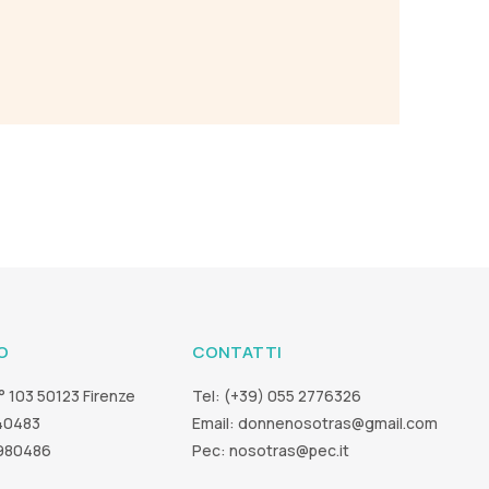
O
CONTATTI
° 103 50123 Firenze
Tel: (+39) 055 2776326
40483
Email:
donnenosotras@gmail.com
5980486
Pec:
nosotras@pec.it