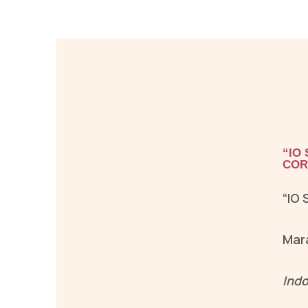
“IO
COR
“IO
Mara
Indo