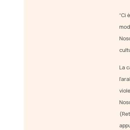
“Ci 
modo
Noso
cult
La 
l’ar
viol
Noso
(Ret
appu