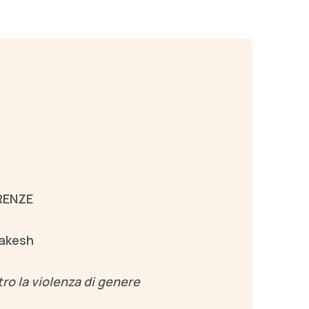
RENZE
rakesh
ro la violenza di genere