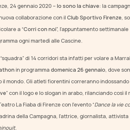
nze, 24 gennaio 2020 –
Io sono la chiave
: la campag
 nuova collaborazione con il
Club Sportivo Firenze
, s
icolare a “
Corri con noi
”, l’appuntamento settimanale d
ramma ogni martedì alle Cascine.
“squadra” di 14 corridori sta infatti per volare a Marr
athon
in programma
domenica 26 gennaio
, dove son
o il mondo. Gli atleti fiorentini correranno indossando
ave
” con il logo e lo slogan in arabo, rilanciando così
Teatro La Fiaba di Firenze con l’evento “
Dance la vie co
adrina della Campagna, l’attrice, giornalista, attivista
inouit
.