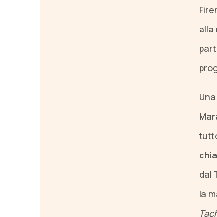
Fire
alla
part
prog
Una 
Mar
tutt
chi
dal 
la m
Tach