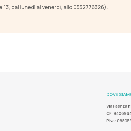
le 13, dal lunedì al venerdì, allo 0552776326).
DOVE SIAM
Via Faenza n
CF: 940696
P.iva: 0680