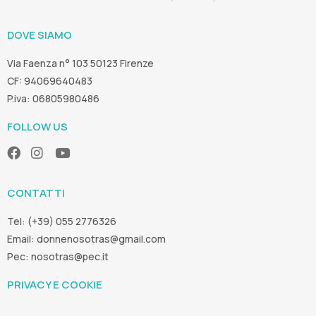
DOVE SIAMO
Via Faenza n° 103 50123 Firenze
CF: 94069640483
P.iva: 06805980486
FOLLOW US
CONTATTI
Tel: (+39) 055 2776326
Email:
donnenosotras@gmail.com
Pec:
nosotras@pec.it
PRIVACY E COOKIE