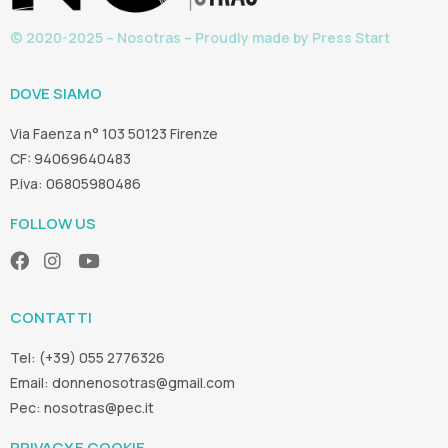
© 2020-2025 – Nosotras – Proudly made by
Press Start
DOVE SIAMO
Via Faenza n° 103 50123 Firenze
CF: 94069640483
P.iva: 06805980486
FOLLOW US
CONTATTI
Tel: (+39) 055 2776326
Email:
donnenosotras@gmail.com
Pec:
nosotras@pec.it
PRIVACY E COOKIE