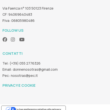
Via Faenza n° 103 50123 Firenze
CF: 94069640483
P.iva: 06805980486
FOLLOW US
CONTATTI
Tel: (+39) 055 2776326
Email:
donnenosotras@gmail.com
Pec:
nosotras@pec.it
PRIVACY E COOKIE
Le tue preferenze relative alla privacy