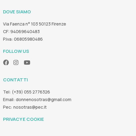
DOVE SIAMO
Via Faenza n° 103 50123 Firenze
CF: 94069640483
P.iva: 06805980486
FOLLOW US
CONTATTI
Tel: (+39) 055 2776326
Email:
donnenosotras@gmail.com
Pec:
nosotras@pec.it
PRIVACY E COOKIE