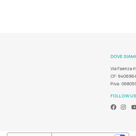
DOVE SIAM
Via Faenza n
CF: 940696
P.iva: 0680
FOLLOW U