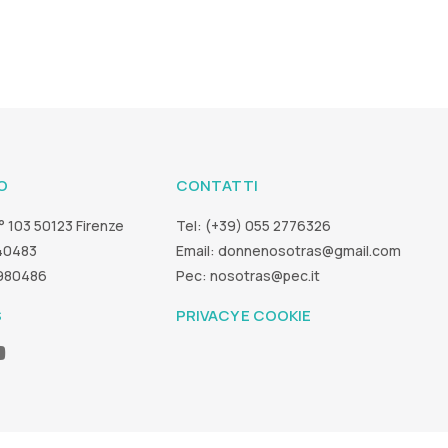
O
CONTATTI
° 103 50123 Firenze
Tel: (+39) 055 2776326
40483
Email:
donnenosotras@gmail.com
5980486
Pec:
nosotras@pec.it
S
PRIVACY E COOKIE