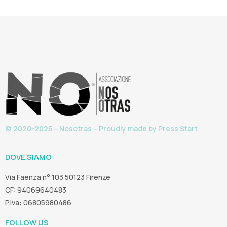
© 2020-2025 – Nosotras – Proudly made by
Press Start
DOVE SIAMO
Via Faenza n° 103 50123 Firenze
CF: 94069640483
P.iva: 06805980486
FOLLOW US