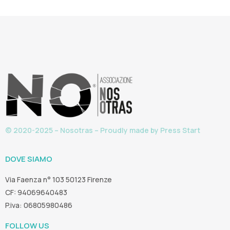
© 2020-2025 – Nosotras – Proudly made by
Press Start
DOVE SIAMO
Via Faenza n° 103 50123 Firenze
CF: 94069640483
P.iva: 06805980486
FOLLOW US