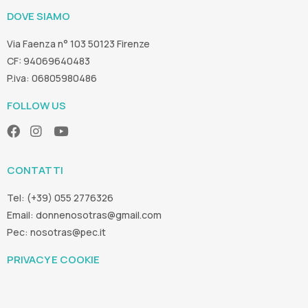
DOVE SIAMO
Via Faenza n° 103 50123 Firenze
CF: 94069640483
P.iva: 06805980486
FOLLOW US
CONTATTI
Tel: (+39) 055 2776326
Email:
donnenosotras@gmail.com
Pec:
nosotras@pec.it
PRIVACY E COOKIE