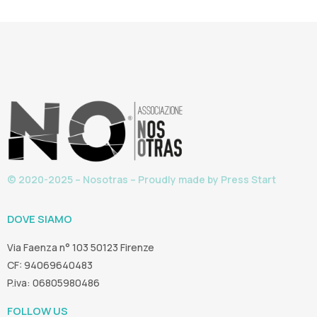
© 2020-2025 – Nosotras – Proudly made by
Press Start
DOVE SIAMO
Via Faenza n° 103 50123 Firenze
CF: 94069640483
P.iva: 06805980486
FOLLOW US