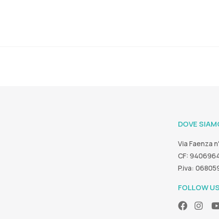
DOVE SIAM
Via Faenza n
CF: 940696
P.iva: 0680
FOLLOW U