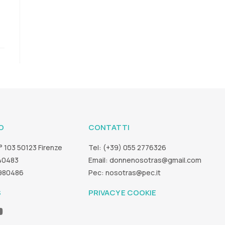
O
CONTATTI
° 103 50123 Firenze
Tel: (+39) 055 2776326
40483
Email:
donnenosotras@gmail.com
5980486
Pec:
nosotras@pec.it
S
PRIVACY E COOKIE