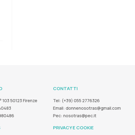
O
CONTATTI
° 103 50123 Firenze
Tel: (+39) 055 2776326
40483
Email:
donnenosotras@gmail.com
5980486
Pec:
nosotras@pec.it
S
PRIVACY E COOKIE