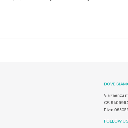
DOVE SIAM
Via Faenza n
CF: 940696
P.iva: 0680
FOLLOW U