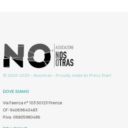
© 2020-2025 – Nosotras – Proudly made by
Press Start
DOVE SIAMO
Via Faenza n° 103 50123 Firenze
CF: 94069640483
P.iva: 06805980486