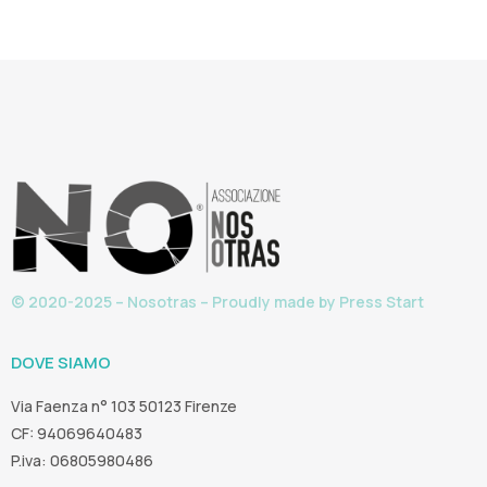
© 2020-2025 – Nosotras – Proudly made by
Press Start
DOVE SIAMO
Via Faenza n° 103 50123 Firenze
CF: 94069640483
P.iva: 06805980486