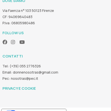
DOVE SIAMO
Via Faenza n° 103 50123 Firenze
CF: 94069640483
P.iva: 06805980486
FOLLOW US
CONTATTI
Tel: (+39) 055 2776326
Email:
donnenosotras@gmail.com
Pec:
nosotras@pec.it
PRIVACY E COOKIE