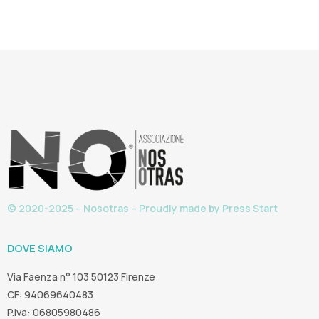
© 2020-2025 – Nosotras – Proudly made by
Press Start
DOVE SIAMO
Via Faenza n° 103 50123 Firenze
CF: 94069640483
P.iva: 06805980486