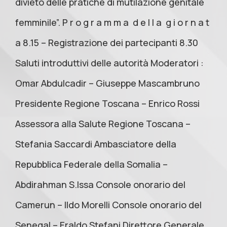
divieto delle pratiche di mutilazione genitale
femminile”. P r o g r a m m a d e l l a g i o r n a t
a 8.15 – Registrazione dei partecipanti 8.30
Saluti introduttivi delle autorità Moderatori :
Omar Abdulcadir – Giuseppe Mascambruno
Presidente Regione Toscana – Enrico Rossi
Assessora alla Salute Regione Toscana –
Stefania Saccardi Ambasciatore della
Repubblica Federale della Somalia –
Abdirahman S.Issa Console onorario del
Camerun – Ildo Morelli Console onorario del
Senegal – Eraldo Stefani Direttore Generale