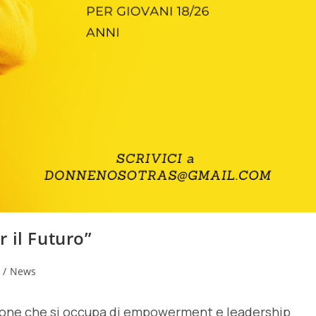
 il Futuro”
/
News
azione che si occupa di empowerment e leadership